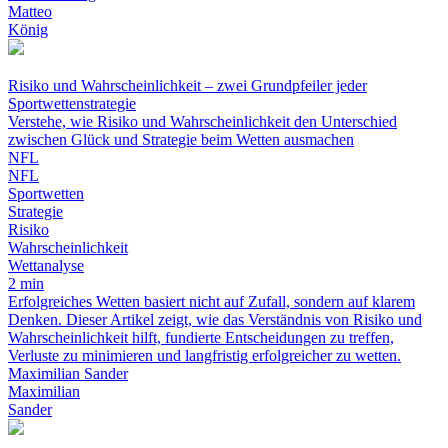
Matteo
König
Risiko und Wahrscheinlichkeit – zwei Grundpfeiler jeder
Sportwettenstrategie
Verstehe, wie Risiko und Wahrscheinlichkeit den Unterschied
zwischen Glück und Strategie beim Wetten ausmachen
NFL
NFL
Sportwetten
Strategie
Risiko
Wahrscheinlichkeit
Wettanalyse
2 min
Erfolgreiches Wetten basiert nicht auf Zufall, sondern auf klarem
Denken. Dieser Artikel zeigt, wie das Verständnis von Risiko und
Wahrscheinlichkeit hilft, fundierte Entscheidungen zu treffen,
Verluste zu minimieren und langfristig erfolgreicher zu wetten.
Maximilian Sander
Maximilian
Sander