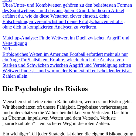
Über/Unter- und Kombiwetten gehören zu den beliebtesten Formen
des Sportwettens – und das aus gutem Grund. In diesem Artikel
erfährst du, wie du diese Wettarten clever einsetzt, deine
Entscheidungen vereinfachst und deine Erfolgschancen erhöhst,
ohne dich in komplizierten Analysen zu verlieren.
Matchup-Analyse: Finde Wettwert im Duell zwischen Angriff und
Verteidigung
NFL
Erfolgreiches Wetten im American Football erfordert mehr als nur
ein Auge für Statistiken. Erfahre, wie du durch die Analyse von
Stärken und Schwächen zwischen Angriff und Verteidigung echten
Wettwert findest – und warum der Kontext oft entscheidender ist als
Zahlen allein.
Die Psychologie des Risikos
Menschen sind keine reinen Rationalisten, wenn es um Risiko geht.
Wir überschätzen oft unsere Fähigkeit, Ergebnisse vorherzusagen,
und unterschätzen die Wahrscheinlichkeit von Verlusten. Das führt
zu Übermut, impulsiven Wetten und dem Versuch, Verluste
„zurückzuholen“ – ein sicherer Weg in die roten Zahlen.
Ein wichtiger Teil jeder Strategie ist daher, die eigene Risikoneigung