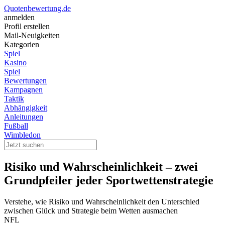
Quotenbewertung.de
anmelden
Profil erstellen
Mail-Neuigkeiten
Kategorien
Spiel
Kasino
Spiel
Bewertungen
Kampagnen
Taktik
Abhängigkeit
Anleitungen
Fußball
Wimbledon
Risiko und Wahrscheinlichkeit – zwei
Grundpfeiler jeder Sportwettenstrategie
Verstehe, wie Risiko und Wahrscheinlichkeit den Unterschied
zwischen Glück und Strategie beim Wetten ausmachen
NFL