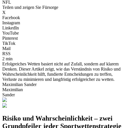
NFL
Teilen und zeigen Sie Fürsorge
X
Facebook
Instagram
LinkedIn
YouTube
Pinterest
TikTok
Mail
RSS
2 min
Erfolgreiches Wetten basiert nicht auf Zufall, sondern auf klarem
Denken. Dieser Artikel zeigt, wie das Verständnis von Risiko und
Wahrscheinlichkeit hilft, fundierte Entscheidungen zu treffen,
Verluste zu minimieren und langfristig erfolgreicher zu wetten.
Maximilian Sander
Maximilian
Sander
Risiko und Wahrscheinlichkeit – zwei
Grundpfeiler jeder Sportwettenstrategie