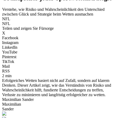
Verstehe, wie Risiko und Wahrscheinlichkeit den Unterschied
zwischen Glück und Strategie beim Wetten ausmachen
NFL
NFL
Teilen und zeigen Sie Fürsorge
X
Facebook
Instagram
LinkedIn
YouTube
Pinterest
TikTok
Mail
RSS
2 min
Erfolgreiches Wetten basiert nicht auf Zufall, sondern auf klarem
Denken. Dieser Artikel zeigt, wie das Verständnis von Risiko und
Wahrscheinlichkeit hilft, fundierte Entscheidungen zu treffen,
Verluste zu minimieren und langfristig erfolgreicher zu wetten.
Maximilian Sander
Maximilian
Sander