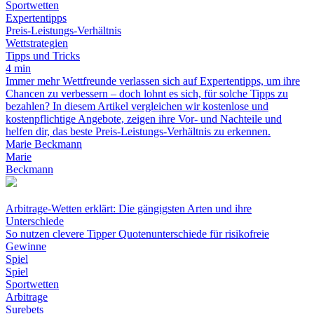
Sportwetten
Expertentipps
Preis-Leistungs-Verhältnis
Wettstrategien
Tipps und Tricks
4 min
Immer mehr Wettfreunde verlassen sich auf Expertentipps, um ihre
Chancen zu verbessern – doch lohnt es sich, für solche Tipps zu
bezahlen? In diesem Artikel vergleichen wir kostenlose und
kostenpflichtige Angebote, zeigen ihre Vor- und Nachteile und
helfen dir, das beste Preis-Leistungs-Verhältnis zu erkennen.
Marie Beckmann
Marie
Beckmann
Arbitrage-Wetten erklärt: Die gängigsten Arten und ihre
Unterschiede
So nutzen clevere Tipper Quotenunterschiede für risikofreie
Gewinne
Spiel
Spiel
Sportwetten
Arbitrage
Surebets