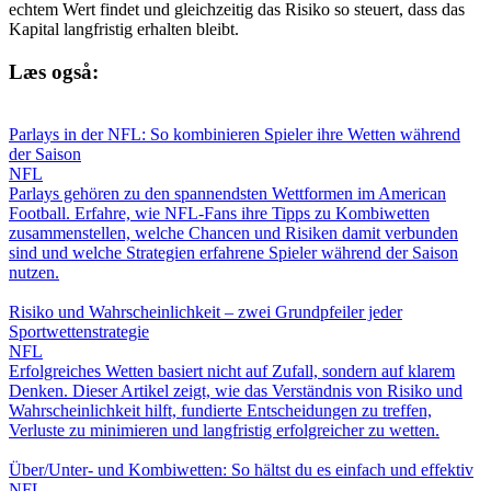
echtem Wert findet und gleichzeitig das Risiko so steuert, dass das
Kapital langfristig erhalten bleibt.
Læs også:
Parlays in der NFL: So kombinieren Spieler ihre Wetten während
der Saison
NFL
Parlays gehören zu den spannendsten Wettformen im American
Football. Erfahre, wie NFL-Fans ihre Tipps zu Kombiwetten
zusammenstellen, welche Chancen und Risiken damit verbunden
sind und welche Strategien erfahrene Spieler während der Saison
nutzen.
Risiko und Wahrscheinlichkeit – zwei Grundpfeiler jeder
Sportwettenstrategie
NFL
Erfolgreiches Wetten basiert nicht auf Zufall, sondern auf klarem
Denken. Dieser Artikel zeigt, wie das Verständnis von Risiko und
Wahrscheinlichkeit hilft, fundierte Entscheidungen zu treffen,
Verluste zu minimieren und langfristig erfolgreicher zu wetten.
Über/Unter- und Kombiwetten: So hältst du es einfach und effektiv
NFL