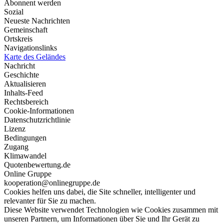
Abonnent werden
Sozial
Neueste Nachrichten
Gemeinschaft
Ortskreis
Navigationslinks
Karte des Geländes
Nachricht
Geschichte
Aktualisieren
Inhalts-Feed
Rechtsbereich
Cookie-Informationen
Datenschutzrichtlinie
Lizenz
Bedingungen
Zugang
Klimawandel
Quotenbewertung.de
Online Gruppe
kooperation@onlinegruppe.de
Cookies helfen uns dabei, die Site schneller, intelligenter und
relevanter für Sie zu machen.
Diese Website verwendet Technologien wie Cookies zusammen mit
unseren Partnern, um Informationen über Sie und Ihr Gerät zu