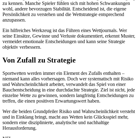
zu kennen. Manche Spieler fühlen sich mit hohen Schwankungen
wohl, andere bevorzugen Stabilität. Entscheidend ist, die eigene
Persönlichkeit zu verstehen und die Wettstrategie entsprechend
anzupassen.
Ein hilfreiches Werkzeug ist das Führen eines Wettjournals. Wer
seine Einsätze, Gewinne und Verluste dokumentiert, erkennt Muster,
vermeidet emotionale Entscheidungen und kann seine Strategie
objektiv verbessern.
Von Zufall zu Strategie
Sportwetten werden immer ein Element des Zufalls enthalten –
niemand kann alles vorhersagen. Doch wer systematisch mit Risiko
und Wahrscheinlichkeit arbeitet, verwandelt das Spiel von einer
Bauchentscheidung in eine durchdachte Strategie. Ziel ist nicht, jede
einzelne Wette zu gewinnen, sondern langfristig Entscheidungen zu
treffen, die einen positiven Erwartungswert haben.
Wer die beiden Grundpfeiler Risiko und Wahrscheinlichkeit versteht
und in Einklang bringt, macht aus Wetten kein Glücksspiel mehr,
sondern eine disziplinierte, analytische und nachhaltige
Herausforderung.