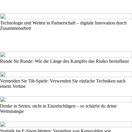
Technologie und Wetten in Partnerschaft – digitale Innovation durch
Zusammenarbeit
Runde für Runde: Wie die Länge des Kampfes das Risiko beeinflusst
Vermeiden Sie Tilt-Spiele: Verwenden Sie einfache Techniken nach
einem Verlust
Denke in Serien, nicht in Einzelschlägen – so schärfst du deine
Wettstrategie
Statistik im E-Sport-Wetten: Verstehen von Kennzahlen wie