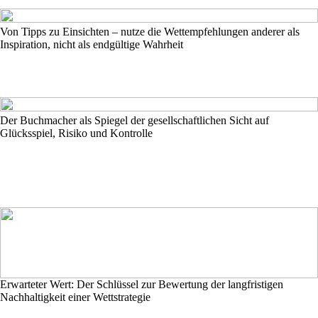
Von Tipps zu Einsichten – nutze die Wettempfehlungen anderer als
Inspiration, nicht als endgültige Wahrheit
Der Buchmacher als Spiegel der gesellschaftlichen Sicht auf
Glücksspiel, Risiko und Kontrolle
Erwarteter Wert: Der Schlüssel zur Bewertung der langfristigen
Nachhaltigkeit einer Wettstrategie