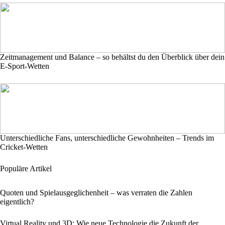
Zeitmanagement und Balance – so behältst du den Überblick über dein
E-Sport-Wetten
Unterschiedliche Fans, unterschiedliche Gewohnheiten – Trends im
Cricket-Wetten
Populäre Artikel
Quoten und Spielausgeglichenheit – was verraten die Zahlen
eigentlich?
Virtual Reality und 3D: Wie neue Technologie die Zukunft der