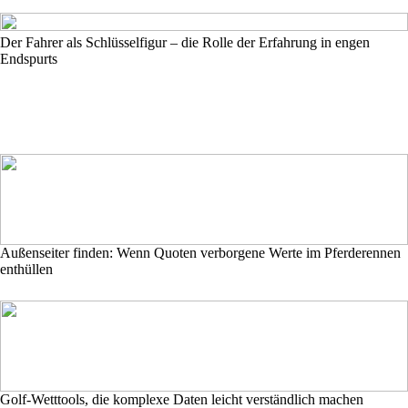
Der Fahrer als Schlüsselfigur – die Rolle der Erfahrung in engen
Endspurts
Außenseiter finden: Wenn Quoten verborgene Werte im Pferderennen
enthüllen
Golf-Wetttools, die komplexe Daten leicht verständlich machen