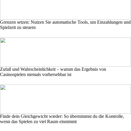
Grenzen setzen: Nutzen Sie automatische Tools, um Einzahlungen und
Spielzeit zu steuern
Zufall und Wahrscheinlichkeit – warum das Ergebnis von
Casinospielen niemals vorhersehbar ist
Finde dein Gleichgewicht wieder: So übernimmst du die Kontrolle,
wenn das Spielen zu viel Raum einnimmt