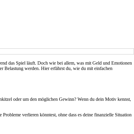
end das Spiel läuft. Doch wie bei allem, was mit Geld und Emotionen
er Belastung werden. Hier erfährst du, wie du mit einfachen
venkitzel oder um den möglichen Gewinn? Wenn du dein Motiv kennst,
e Probleme verlieren könntest, ohne dass es deine finanzielle Situation