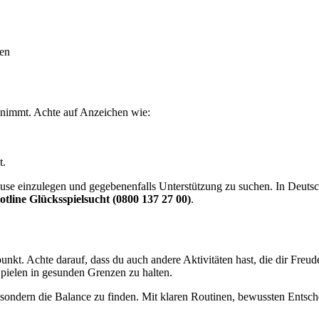
nen
dnimmt. Achte auf Anzeichen wie:
t.
Pause einzulegen und gegebenenfalls Unterstützung zu suchen. In Deuts
otline Glücksspielsucht (0800 137 27 00)
.
elpunkt. Achte darauf, dass du auch andere Aktivitäten hast, die dir Freu
as Spielen in gesunden Grenzen zu halten.
– sondern die Balance zu finden. Mit klaren Routinen, bewussten Entsc