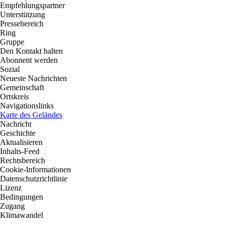
Empfehlungspartner
Unterstützung
Pressebereich
Ring
Gruppe
Den Kontakt halten
Abonnent werden
Sozial
Neueste Nachrichten
Gemeinschaft
Ortskreis
Navigationslinks
Karte des Geländes
Nachricht
Geschichte
Aktualisieren
Inhalts-Feed
Rechtsbereich
Cookie-Informationen
Datenschutzrichtlinie
Lizenz
Bedingungen
Zugang
Klimawandel