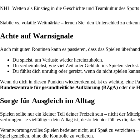
NHL-Wetten als Einstieg in die Geschichte und Teamkultur des Sports
Stabile vs. volatile Wettmärkte – lernen Sie, den Unterschied zu erken
Achte auf Warnsignale
Auch mit guten Routinen kann es passieren, dass das Spielen überhan
Du spielst, um Verluste wieder hereinzuholen.
Du verheimlichst, wie viel Zeit oder Geld du ins Spielen steckst.
Du fühlst dich unruhig oder gereizt, wenn du nicht spielen kanns
Wenn du dich in diesen Punkten wiedererkennst, ist es wichtig, eine 
Bundeszentrale für gesundheitliche Aufklärung (BZgA)
oder die
H
Sorge für Ausgleich im Alltag
Spielen sollte nur ein kleiner Teil deiner Freizeit sein – nicht der Mitt
verbringen. Je vielfältiger dein Alltag ist, desto leichter fällt es dir, d
Verantwortungsvolles Spielen bedeutet nicht, auf Spaß zu verzichten 
Spiel genießen, ohne die Kontrolle zu verlieren.