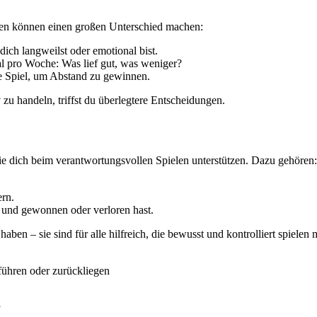
ten können einen großen Unterschied machen:
ich langweilst oder emotional bist.
l pro Woche: Was lief gut, was weniger?
 Spiel, um Abstand zu gewinnen.
 zu handeln, triffst du überlegtere Entscheidungen.
die dich beim verantwortungsvollen Spielen unterstützen. Dazu gehören:
ern.
zt und gewonnen oder verloren hast.
aben – sie sind für alle hilfreich, die bewusst und kontrolliert spielen
 führen oder zurückliegen
l