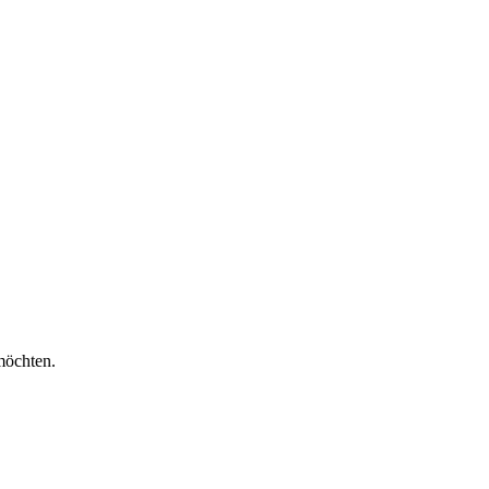
 möchten.