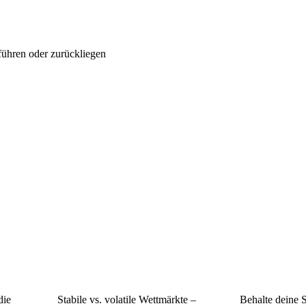
 führen oder zurückliegen
die
Stabile vs. volatile Wettmärkte –
Behalte deine 