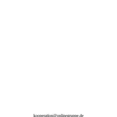
kooperation@onlinegruppe.de