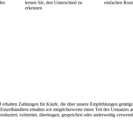
des
lernen Sie, den Unterschied zu
einfachen Rout
erkennen
 erhalten Zahlungen für Käufe, die über unsere Empfehlungen getätigt
inzelhändlern erhalten wir möglicherweise einen Teil des Umsatzes au
roduziert, verbreitet, übertragen, gespeichert oder anderweitig verwen