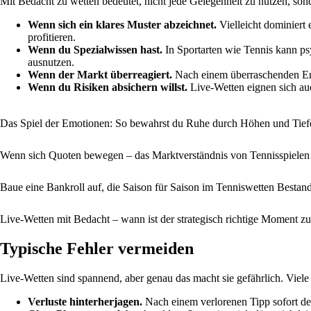
Mit Bedacht zu wetten bedeutet, nicht jede Gelegenheit zu nutzen, sond
Wenn sich ein klares Muster abzeichnet.
Vielleicht dominiert 
profitieren.
Wenn du Spezialwissen hast.
In Sportarten wie Tennis kann psy
ausnutzen.
Wenn der Markt überreagiert.
Nach einem überraschenden Erei
Wenn du Risiken absichern willst.
Live-Wetten eignen sich au
Das Spiel der Emotionen: So bewahrst du Ruhe durch Höhen und Tief
Wenn sich Quoten bewegen – das Marktverständnis von Tennisspielen
Baue eine Bankroll auf, die Saison für Saison im Tenniswetten Bestand
Live-Wetten mit Bedacht – wann ist der strategisch richtige Moment z
Typische Fehler vermeiden
Live-Wetten sind spannend, aber genau das macht sie gefährlich. Viele 
Verluste hinterherjagen.
Nach einem verlorenen Tipp sofort de