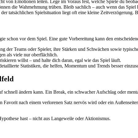
leicht von Emotionen leiten. Lege im Voraus fest, welche Spiele du beoba
önnen die Wahrnehmung trüben. Bleib sachlich – auch wenn das Spiel h
r tatsächlichen Spielsituation liegt oft eine kleine Zeitverzögerung. B
gie schon vor dem Spiel. Eine gute Vorbereitung kann den entscheidend
ng der Teams oder Spieler, ihre Stärken und Schwächen sowie typisch
en als viele nur oberflächlich.
iskieren willst – und halte dich daran, egal wie das Spiel läuft.
detaillierte Statistiken, die helfen, Momentum und Trends besser einzus
lfeld
erlauf schnell ändern kann. Ein Break, ein schwacher Aufschlag oder m
 Favorit nach einem verlorenen Satz nervös wird oder ein Außenseiter p
Hypothese hast – nicht aus Langeweile oder Aktionismus.