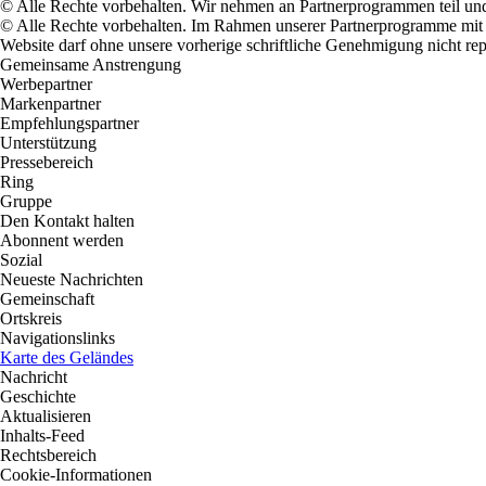
© Alle Rechte vorbehalten. Wir nehmen an Partnerprogrammen teil und
© Alle Rechte vorbehalten. Im Rahmen unserer Partnerprogramme mit E
Website darf ohne unsere vorherige schriftliche Genehmigung nicht rep
Gemeinsame Anstrengung
Werbepartner
Markenpartner
Empfehlungspartner
Unterstützung
Pressebereich
Ring
Gruppe
Den Kontakt halten
Abonnent werden
Sozial
Neueste Nachrichten
Gemeinschaft
Ortskreis
Navigationslinks
Karte des Geländes
Nachricht
Geschichte
Aktualisieren
Inhalts-Feed
Rechtsbereich
Cookie-Informationen