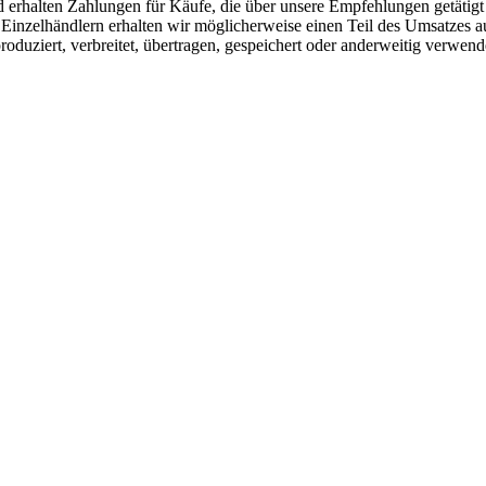
 erhalten Zahlungen für Käufe, die über unsere Empfehlungen getätigt
inzelhändlern erhalten wir möglicherweise einen Teil des Umsatzes au
roduziert, verbreitet, übertragen, gespeichert oder anderweitig verwen