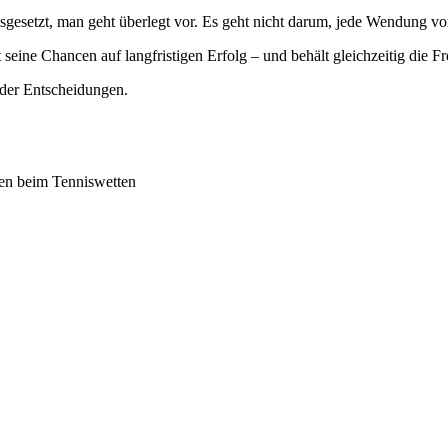
sgesetzt, man geht überlegt vor. Es geht nicht darum, jede Wendung vo
eine Chancen auf langfristigen Erfolg – und behält gleichzeitig die F
 der Entscheidungen.
en beim Tenniswetten